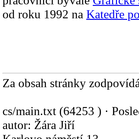
pracovníci bývalé
Grafické
od roku 1992 na
Katedře po
Za obsah stránky zodpovíd
cs/main.txt (64253 ) · Posl
autor: Žára Jiří
Karlovo náměstí 13