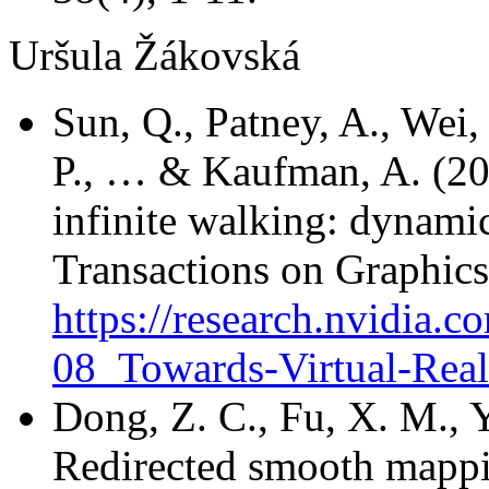
Uršula Žákovská
Sun, Q., Patney, A., Wei, 
P., … & Kaufman, A. (201
infinite walking: dynami
Transactions on Graphics
https://research.nvidia.c
08_Towards-Virtual-Real
Dong, Z. C., Fu, X. M., Y
Redirected smooth mappin