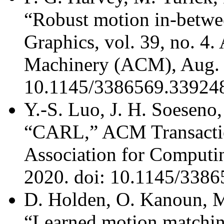
“Robust motion in-betwe
Graphics, vol. 39, no. 4
Machinery (ACM), Aug. 3
10.1145/3386569.33924
Y.-S. Luo, J. H. Soeseno
“CARL,” ACM Transaction
Association for Comput
2020. doi: 10.1145/338
D. Holden, O. Kanoun, M
“Learned motion matchi