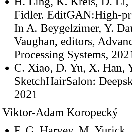
H. Ling, K. Kreis, D. Li,
Fidler. EditGAN:High-pre
In A. Beygelzimer, Y. Da
Vaughan, editors, Advanc
Processing Systems, 202
C. Xiao, D. Yu, X. Han, 
SketchHairSalon: Deepske
2021
Viktor-Adam Koropecký
F. G. Harvey, M. Yurick,