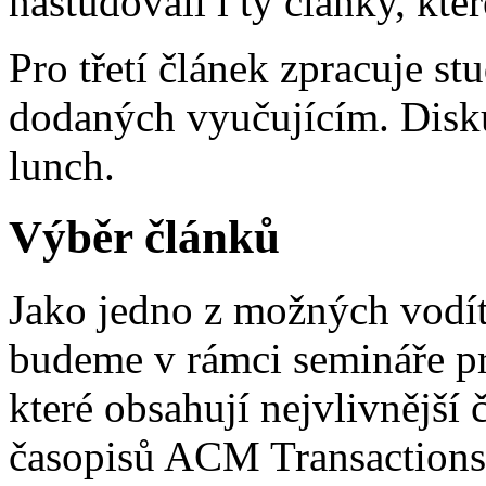
nastudovali i ty články, kt
Pro třetí článek zpracuje st
dodaných vyučujícím. Dis
lunch.
Výběr článků
Jako jedno z možných vodít
budeme v rámci semináře pro
které obsahují nejvlivnější
časopisů ACM Transactions