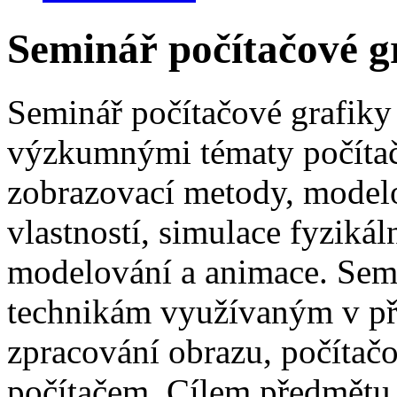
Seminář počítačové g
Seminář počítačové grafiky
výzkumnými tématy počítačo
zobrazovací metody, modelo
vlastností, simulace fyziká
modelování a animace. Semi
technikám využívaným v př
zpracování obrazu, počítačo
počítačem. Cílem předmětu j