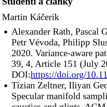
Studenti a články
Martin Káčerik
Alexander Rath, Pascal G
Petr Vévoda, Philipp Slus
2020. Variance-aware pa
39, 4, Article 151 (July 
DOI:
https://doi.org/10
Tizian Zeltner, Iliyan G
Specular manifold sampli
caustics and glints. ACM 