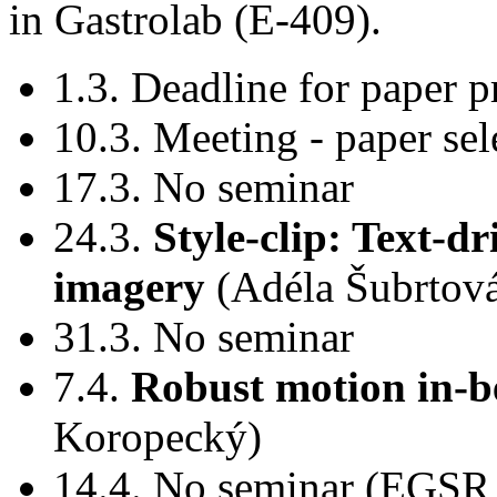
in Gastrolab (E-409).
1.3. Deadline for paper p
10.3. Meeting - paper sele
17.3. No seminar
24.3.
Style-clip: Text-d
imagery
(Adéla Šubrtov
31.3. No seminar
7.4.
Robust motion in-b
Koropecký)
14.4. No seminar (EGSR 