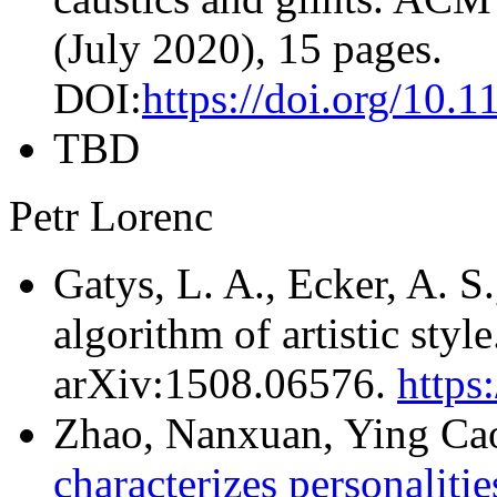
(July 2020), 15 pages.
DOI:
https://doi.org/10
TBD
Petr Lorenc
Gatys, L. A., Ecker, A. S
algorithm of artistic styl
arXiv:1508.06576.
https
Zhao, Nanxuan, Ying C
characterizes personalitie