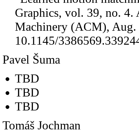
Graphics, vol. 39, no. 4
Machinery (ACM), Aug. 3
10.1145/3386569.33924
Pavel Šuma
TBD
TBD
TBD
Tomáš Jochman