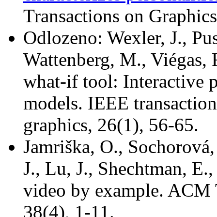
Transactions on Graphics
Odlozeno: Wexler, J., Pu
Wattenberg, M., Viégas, F
what-if tool: Interactive
models. IEEE transaction
graphics, 26(1), 56-65.
Jamriška, O., Sochorová, 
J., Lu, J., Shechtman, E.
video by example. ACM T
38(4), 1-11.