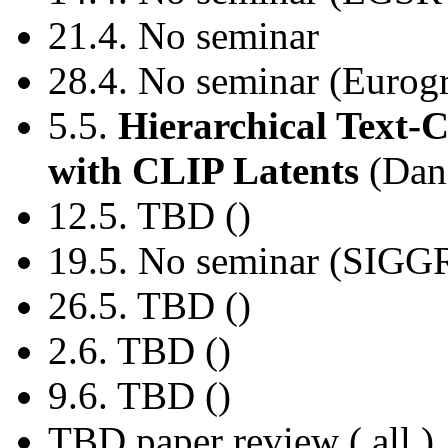
21.4. No seminar
28.4. No seminar (Eurog
5.5.
Hierarchical Text-
with CLIP Latents
(Dani
12.5. TBD ()
19.5. No seminar (SIGG
26.5. TBD ()
2.6. TBD ()
9.6. TBD ()
TBD paper review ( all )