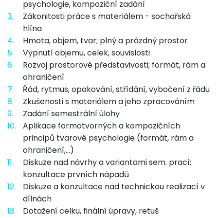
psychologie, kompoziční zadání
3.
Zákonitosti práce s materiálem - sochařská
hlína
4.
Hmota, objem, tvar; plný a prázdný prostor
5.
Vypnutí objemu, celek, souvislosti
6.
Rozvoj prostorové představivosti; formát, rám a
ohraničení
7.
Řád, rytmus, opakování, střídání, vybočení z řádu
8.
Zkušenosti s materiálem a jeho zpracováním
9.
Zadání semestrální úlohy
10.
Aplikace formotvorných a kompozičních
principů tvarové psychologie (formát, rám a
ohraničení,...)
11.
Diskuze nad návrhy a variantami sem. prací;
konzultace prvních nápadů
12.
Diskuze a konzultace nad technickou realizací v
dílnách
13.
Dotažení celku, finální úpravy, retuš