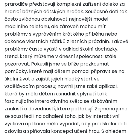
prarodiče představují komplexní zařízení daleko za
hranicí běžných dětských hraček. Současné děti tak
často zvládnou obsluhovat nejnovější model
mobilního telefonu, ale zároveň mohou mít
problémy s vyprávěním krátkého příběhu nebo
dokonce vlastních zážitků z letních prázdnin. Takové
problémy často vyústí v odklad školní docházky,
trend, který můžeme v dnešní společnosti stále
pozorovat. Pokusili jsme se blíže prozkoumat
pomůcky, které mají dětem pomoci připravit se na
školní život a zajistit jejich hladký start ve
vzdělávacím procesu; navrhli jsme také aplikaci,
která by měla dětem usnadnit splynutí tolik
fascinujícího interaktivního světa se získáváním
znalostí a dovedností, které potřebují. Zejména jsme
se soustředili na odhalení toho, jak by interaktivní
výuková aplikace měla vypadat, aby předškolní děti
oslovila a splňovala koncepci učení hrou. S ohledem