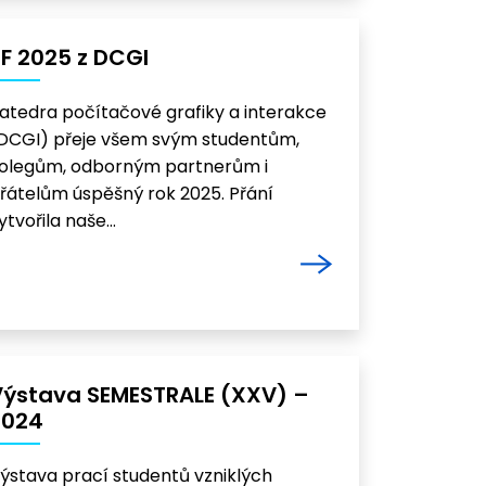
F 2025 z DCGI
atedra počítačové grafiky a interakce
DCGI) přeje všem svým studentům,
olegům, odborným partnerům i
řátelům úspěšný rok 2025. Přání
ytvořila naše…
Výstava SEMESTRALE (XXV) –
2024
ýstava prací studentů vzniklých