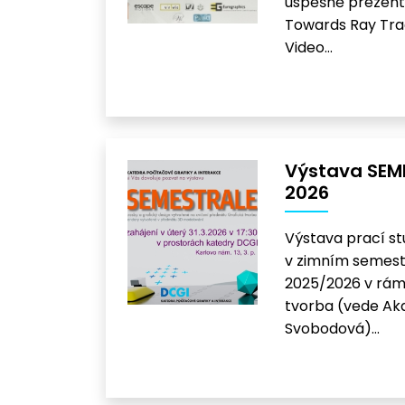
úspěšně prezent
Towards Ray Tra
Video…
Výstava SEME
2026
Výstava prací st
v zimním semest
2025/2026 v rám
tvorba (vede Aka
Svobodová)…