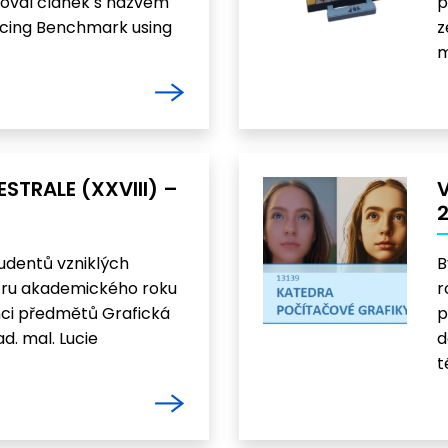
oval článek s názvem
p
cing Benchmark using
z
m
STRALE (XXVIII) –
V
udentů vzniklých
B
ru akademického roku
r
ci předmětů Grafická
p
d. mal. Lucie
d
t