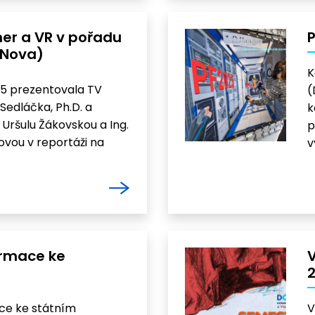
er a VR v pořadu
P
 Nova)
K
25 prezentovala TV
(
Sedláčka, Ph.D. a
k
 Uršulu Žákovskou a Ing.
p
vou v reportáži na
v
ormace ke
ce ke státním
V