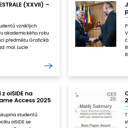
STRALE (XXVII) –
J
udentů vzniklých
P
ru akademického roku
V
ci předmětu Grafická
č
d. mal. Lucie
B
B
 z oiSIDE na
Game Access 2025
skupina studentů
T
olku oiSIDE se
s