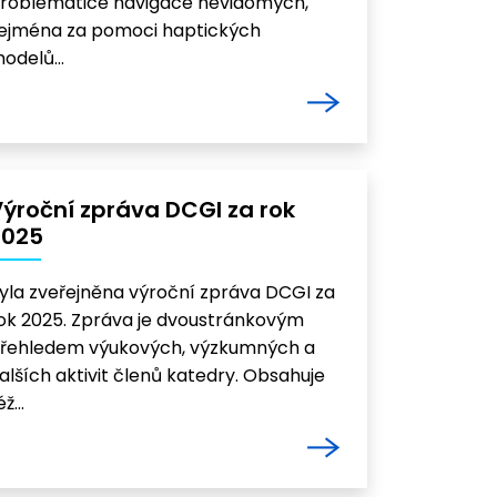
roblematice navigace nevidomých,
ejména za pomoci haptických
odelů…
ýroční zpráva DCGI za rok
2025
yla zveřejněna výroční zpráva DCGI za
ok 2025. Zpráva je dvoustránkovým
řehledem výukových, výzkumných a
alších aktivit členů katedry. Obsahuje
éž…