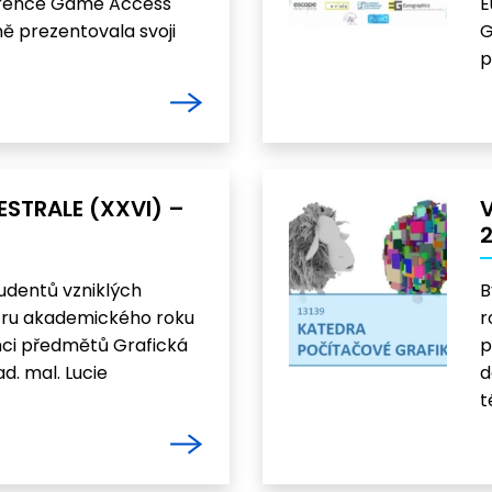
erence Game Access
E
ně prezentovala svoji
G
p
ESTRALE (XXVI) –
V
udentů vzniklých
B
ru akademického roku
r
ci předmětů Grafická
p
d. mal. Lucie
d
t