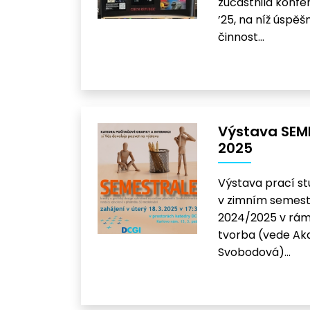
zúčastnila konf
’25, na níž úspěš
činnost…
Výstava SEM
2025
Výstava prací st
v zimním semest
2024/2025 v rám
tvorba (vede Aka
Svobodová)…