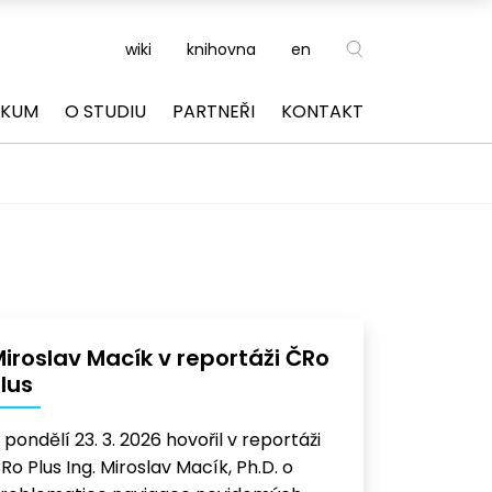
wiki
knihovna
en
ZKUM
O STUDIU
PARTNEŘI
KONTAKT
iroslav Macík v reportáži ČRo
lus
 pondělí 23. 3. 2026 hovořil v reportáži
Ro Plus Ing. Miroslav Macík, Ph.D. o