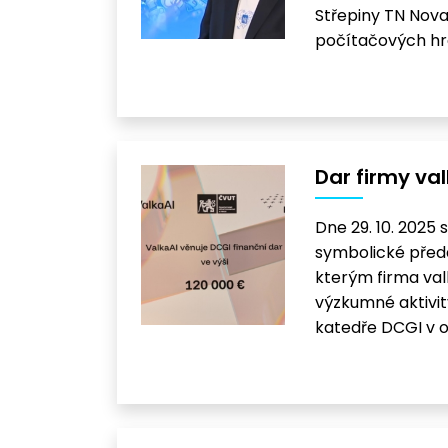
Střepiny TN Nova. 
počítačových hr
Dar firmy va
Dne 29. 10. 2025 
symbolické předá
kterým firma val
výzkumné aktivit
katedře DCGI v o