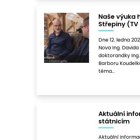
Naše výuka h
Střepiny (TV
Dne 12. ledna 20
Nova Ing. Davida 
doktorandky Ing.
Barboru Koudelko
téma…
Aktuální inf
státnicím
Aktuální informa