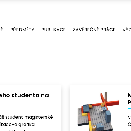
DÉ
PŘEDMĚTY
PUBLIKACE
ZÁVĚREČNÉ PRÁCE
VÝ
eho studenta na
M
P
áš student magisterské
V
ítačová grafika,
Č