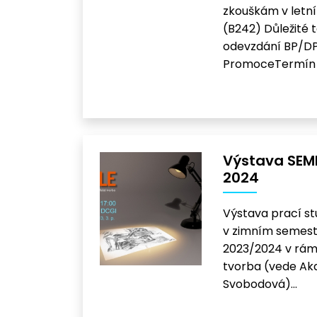
zkouškám v letn
(B242) Důležité 
odevzdání BP/DP
PromoceTermín 
Výstava SEM
2024
Výstava prací st
v zimním semest
2023/2024 v rám
tvorba (vede Aka
Svobodová)…