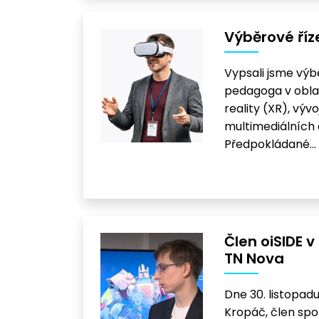
Výběrové říz
Vypsali jsme výb
pedagoga v oblast
reality (XR), vý
multimediálních 
Předpokládané…
Člen oiSIDE 
TN Nova
Dne 30. listopadu
Kropáč, člen spol