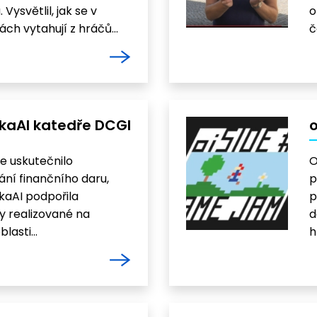
Vysvětlil, jak se v
o
ách vytahují z hráčů…
č
lkaAI katedře DCGI
se uskutečnilo
O
ní finančního daru,
p
kaAI podpořila
p
y realizované na
d
blasti…
h