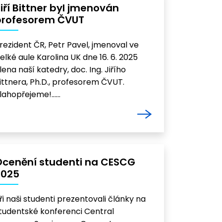
iří Bittner byl jmenován
profesorem ČVUT
rezident ČR, Petr Pavel, jmenoval ve
elké aule Karolina UK dne 16. 6. 2025
lena naší katedry, doc. Ing. Jiřího
ittnera, Ph.D., profesorem ČVUT.
lahopřejeme!……
Ocenění studenti na CESCG
2025
ři naši studenti prezentovali články na
tudentské konferenci Central