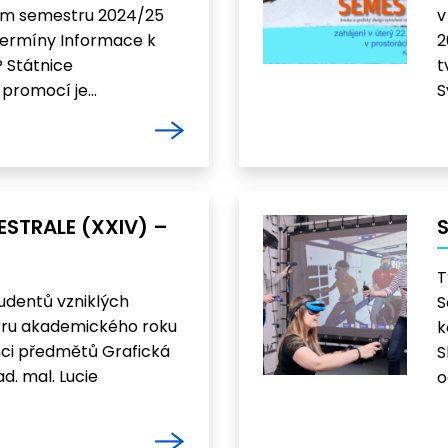
ím semestru 2024/25
v
termíny Informace k
2
 Státnice
t
promocí je…
S
ESTRALE (XXIV) –
S
T
udentů vzniklých
S
ru akademického roku
k
ci předmětů Grafická
S
d. mal. Lucie
o