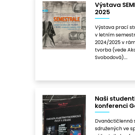
Výstava SEME
2025
Výstava prací st
v letním semest
2024/2025 v rám
tvorba (vede Aka
Svobodová)….
Naši studenti
konferenci 
Dvanáctičlenná 
sdružených ve sp