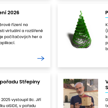
ení 2026
P
ěrové řízení na
K
i virtuální a rozšířené
(
voje počítačových her a
k
aplikací.
p
b
v pořadu Střepiny
V
S
 2025 vystoupil Bc. Jiří
D
ku oiSIDE, v pořadu
t