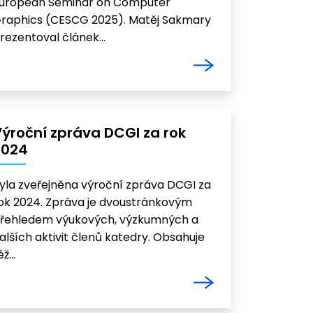
uropean Seminar on Computer
raphics (CESCG 2025). Matěj Sakmary
rezentoval článek…
ýroční zpráva DCGI za rok
2024
yla zveřejněna výroční zpráva DCGI za
ok 2024. Zpráva je dvoustránkovým
řehledem výukových, výzkumných a
alších aktivit členů katedry. Obsahuje
éž…