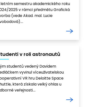
 letním semestru akademického roku
024/2025 v rámci předmětu Grafická
vorba (vede Akad. mal. Lucie
vobodová)….
tudenti v roli astronautů
ým studentů vedený Davidem
edláčkem vyvinul víceuživatelskou
ooperativní VR hru Deloitte Space
huttle, která získala velký ohlas u
dborné veřejnosti….