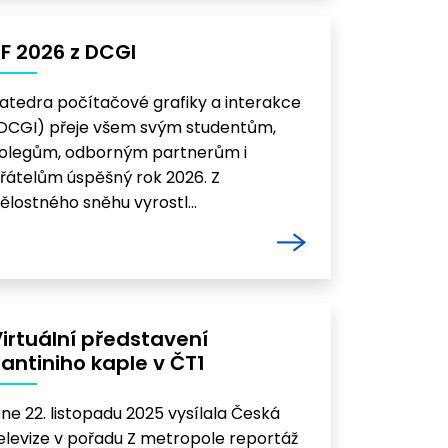
F 2026 z DCGI
atedra počítačové grafiky a interakce
DCGI) přeje všem svým studentům,
olegům, odborným partnerům i
řátelům úspěšný rok 2026. Z
ělostného sněhu vyrostl…
irtuální představení
antiniho kaple v ČT1
ne 22. listopadu 2025 vysílala Česká
elevize v pořadu Z metropole reportáž