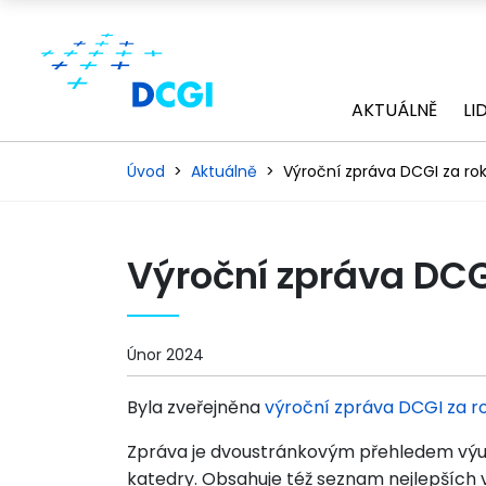
AKTUÁLNĚ
LI
Úvod
Aktuálně
Výroční zpráva DCGI za ro
Výroční zpráva DCG
Únor 2024
Byla zveřejněna
výroční zpráva DCGI za r
Zpráva je dvoustránkovým přehledem výuk
katedry. Obsahuje též seznam nejlepších