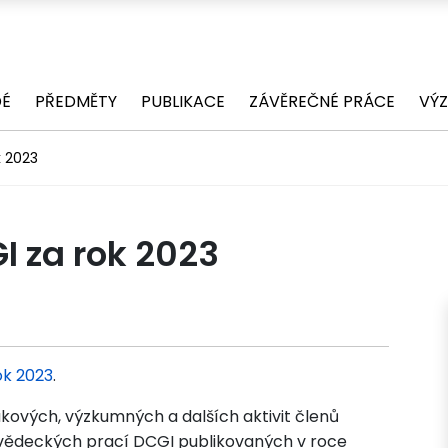
DÉ
PŘEDMĚTY
PUBLIKACE
ZÁVĚREČNÉ PRÁCE
VÝ
k 2023
I za rok 2023
ok 2023
.
ových, výzkumných a dalších aktivit členů
 vědeckých prací DCGI publikovaných v roce