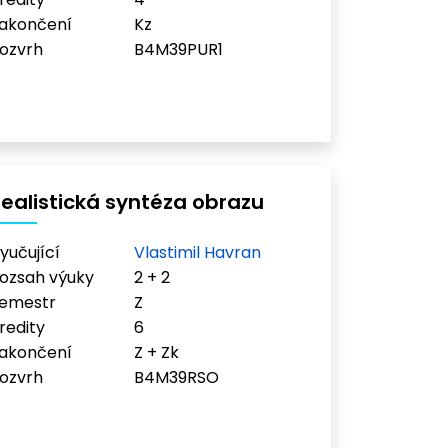
akončení
Kz
ozvrh
B4M39PUR1
ealistická syntéza obrazu
yučující
Vlastimil Havran
ozsah výuky
2 + 2
emestr
Z
redity
6
akončení
Z + Zk
ozvrh
B4M39RSO