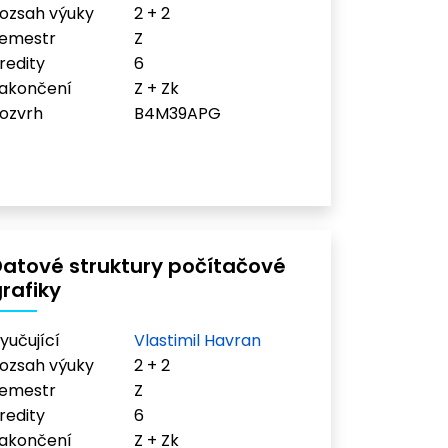
ozsah výuky
2 + 2
emestr
Z
redity
6
akončení
Z + Zk
ozvrh
B4M39APG
atové struktury počítačové
rafiky
yučující
Vlastimil Havran
ozsah výuky
2 + 2
emestr
Z
redity
6
akončení
Z + Zk