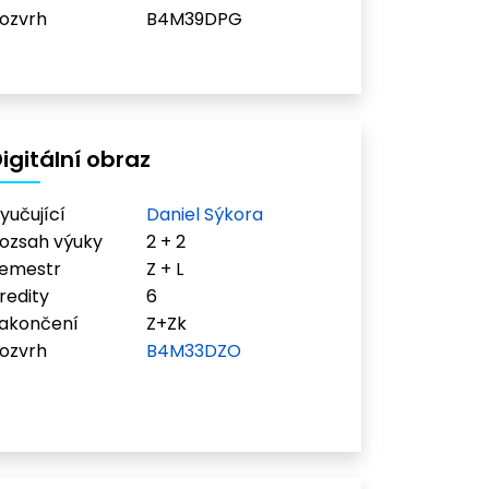
ozvrh
B4M39DPG
igitální obraz
yučující
Daniel Sýkora
ozsah výuky
2 + 2
emestr
Z + L
redity
6
akončení
Z+Zk
ozvrh
B4M33DZO