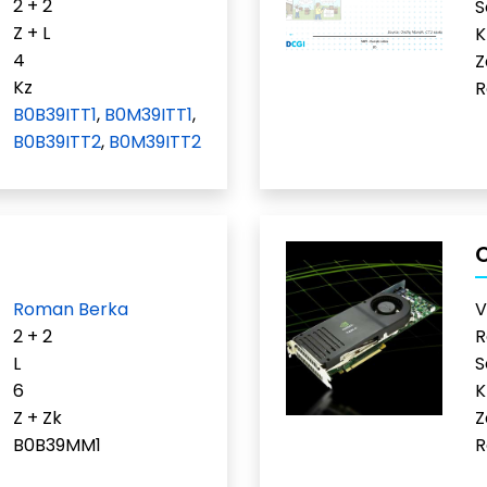
2 + 2
S
Z + L
K
4
Z
Kz
R
B0B39ITT1
,
B0M39ITT1
,
B0B39ITT2
,
B0M39ITT2
Roman Berka
V
2 + 2
R
L
S
6
K
Z + Zk
Z
B0B39MM1
R