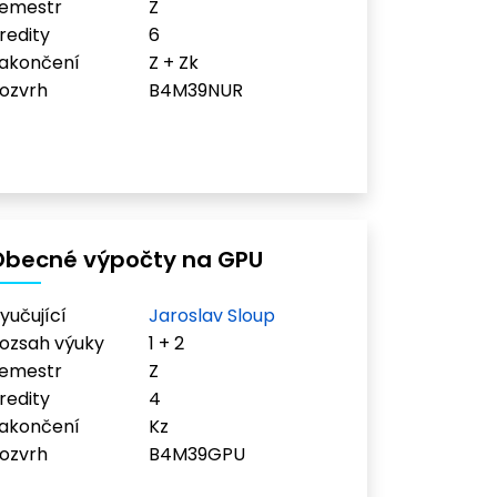
emestr
Z
redity
6
akončení
Z + Zk
ozvrh
B4M39NUR
Obecné výpočty na GPU
yučující
Jaroslav Sloup
ozsah výuky
1 + 2
emestr
Z
redity
4
akončení
Kz
ozvrh
B4M39GPU