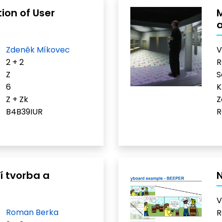
ion of User
Zdeněk Míkovec
V
2 + 2
R
Z
S
6
K
Z + Zk
Z
B4B39IUR
R
í tvorba a
N
V
Roman Berka
R