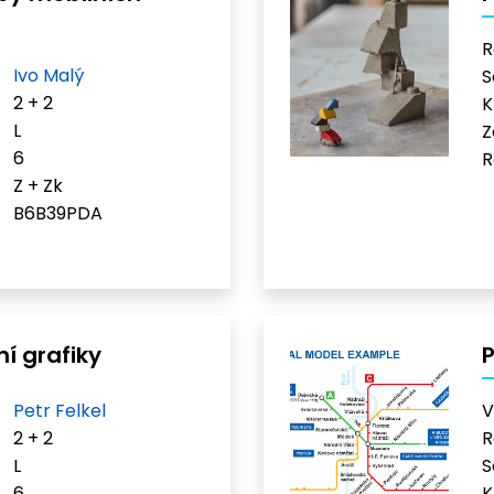
R
Ivo Malý
S
2 + 2
K
L
Z
6
R
Z + Zk
B6B39PDA
í grafiky
P
Petr Felkel
V
2 + 2
R
L
S
6
K