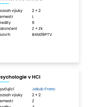
ozsah výuky
2 + 2
emestr
L
redity
6
akončení
Z + Zk
ozvrh
B4M39PTV
sychologie v HCI
yučující
Jakub Franc
ozsah výuky
2 + 2
emestr
Z
redity
4