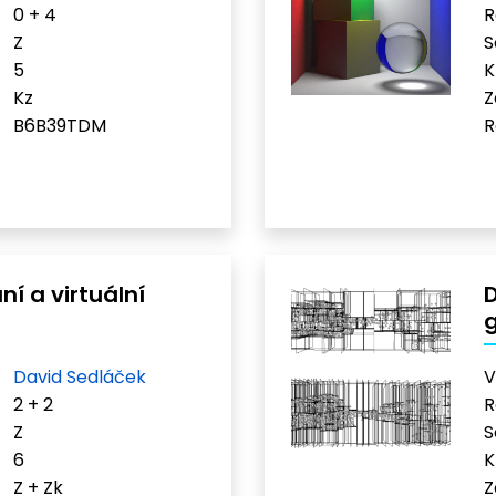
0 + 4
R
Z
S
5
K
Kz
Z
B6B39TDM
R
í a virtuální
D
g
David Sedláček
V
2 + 2
R
Z
S
6
K
Z + Zk
Z