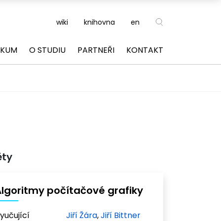
wiki
knihovna
en
ZKUM
O STUDIU
PARTNEŘI
KONTAKT
ěty
lgoritmy počítačové grafiky
yučující
Jiří Žára
,
Jiří Bittner