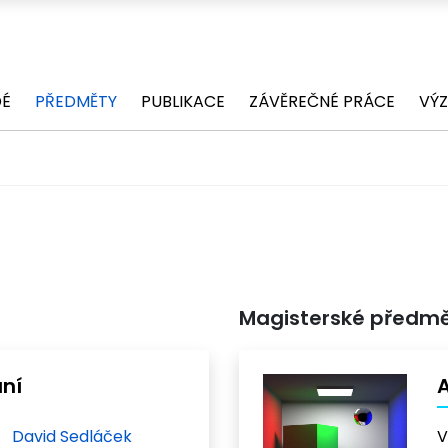
DÉ
PŘEDMĚTY
PUBLIKACE
ZÁVĚREČNÉ PRÁCE
VÝ
Magisterské předm
ní
A
David Sedláček
V