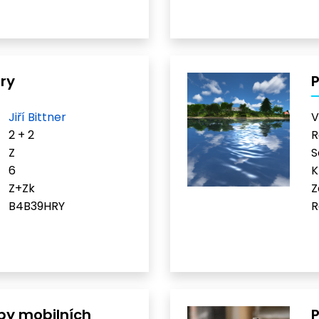
ry
P
Jiří Bittner
V
2 + 2
R
Z
S
6
K
Z+Zk
Z
B4B39HRY
R
rby mobilních