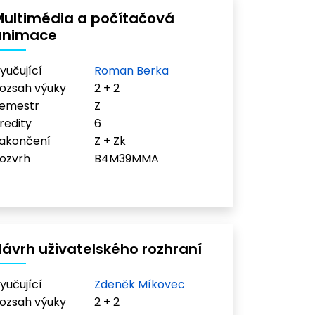
Multimédia a počítačová
animace
yučující
Roman Berka
ozsah výuky
2 + 2
emestr
Z
redity
6
akončení
Z + Zk
ozvrh
B4M39MMA
ávrh uživatelského rozhraní
yučující
Zdeněk Míkovec
ozsah výuky
2 + 2