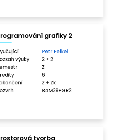
rogramování grafiky 2
yučující
Petr Felkel
ozsah výuky
2 + 2
emestr
Z
redity
6
akončení
Z + Zk
ozvrh
B4M39PGR2
Prostorová tvorba