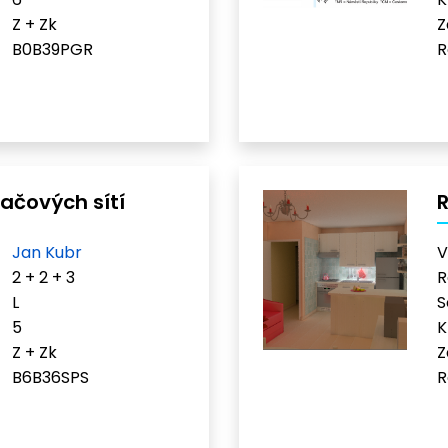
Z + Zk
Z
B0B39PGR
R
ačových sítí
R
Jan Kubr
V
2 + 2 + 3
R
L
S
5
K
Z + Zk
Z
B6B36SPS
R