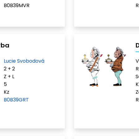
B0B39MVR
R
rba
D
Lucie Svobodová
V
2 + 2
R
Z + L
S
5
K
Kz
Z
B0B39GRT
R