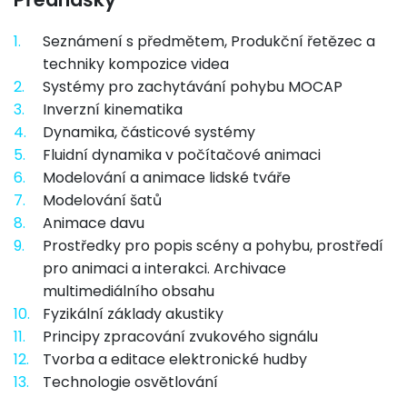
1.
Seznámení s předmětem, Produkční řetězec a
techniky kompozice videa
2.
Systémy pro zachytávání pohybu MOCAP
3.
Inverzní kinematika
4.
Dynamika, částicové systémy
5.
Fluidní dynamika v počítačové animaci
6.
Modelování a animace lidské tváře
7.
Modelování šatů
8.
Animace davu
9.
Prostředky pro popis scény a pohybu, prostředí
pro animaci a interakci. Archivace
multimediálního obsahu
10.
Fyzikální základy akustiky
11.
Principy zpracování zvukového signálu
12.
Tvorba a editace elektronické hudby
13.
Technologie osvětlování