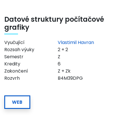
Datové struktury počítačové
grafiky
Vyučující
Vlastimil Havran
Rozsah výuky
2 + 2
Semestr
Z
Kredity
6
Zakončení
Z + Zk
Rozvrh
B4M39DPG
WEB