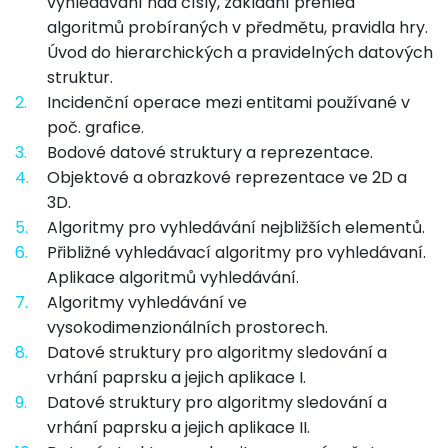
vyhledávání nad čísly, základní přehled
algoritmů probíraných v předmětu, pravidla hry.
Úvod do hierarchických a pravidelných datových
struktur.
2.
Incidenční operace mezi entitami používané v
poč. grafice.
3.
Bodové datové struktury a reprezentace.
4.
Objektové a obrazkové reprezentace ve 2D a
3D.
5.
Algoritmy pro vyhledávání nejbližších elementů.
6.
Přibližné vyhledávací algoritmy pro vyhledávaní.
Aplikace algoritmů vyhledávání.
7.
Algoritmy vyhledávání ve
vysokodimenzionálních prostorech.
8.
Datové struktury pro algoritmy sledování a
vrhání paprsku a jejich aplikace I.
9.
Datové struktury pro algoritmy sledování a
vrhání paprsku a jejich aplikace II.