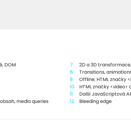
lé, DOM
7.
2D a 3D transformace,
8.
Transitions, animation
9.
Offline; HTML značky <
10.
HTML značky <video> 
11.
Další JavaScriptová A
 obsah, media queries
12.
Bleeding edge