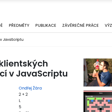
DÉ
PŘEDMĚTY
PUBLIKACE
ZÁVĚREČNÉ PRÁCE
VÝ
 v JavaScriptu
klientských
cí v JavaScriptu
Ondřej Žára
2 + 2
L
5