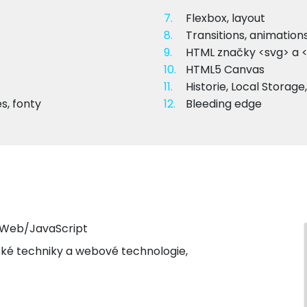
7.
Flexbox, layout
8.
Transitions, animation
9.
HTML značky <svg> a 
10.
HTML5 Canvas
11.
Historie, Local Storage
s, fonty
12.
Bleeding edge
s/Web/JavaScript
ské techniky a webové technologie,