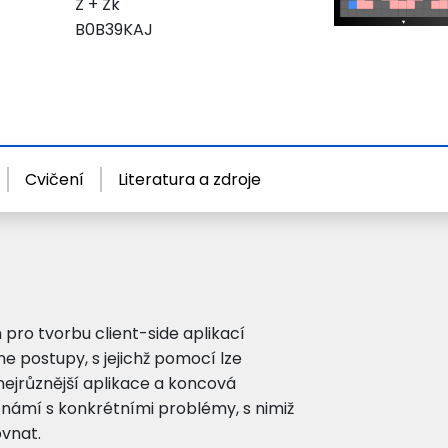
Z + Zk
B0B39KAJ
Cvičení
Literatura a zdroje
pro tvorbu client-side aplikací
e postupy, s jejichž pomocí lze
nejrůznější aplikace a koncová
známí s konkrétními problémy, s nimiž
ovnat.