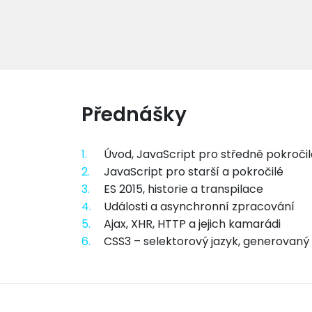
Přednášky
1.
Úvod, JavaScript pro středně pokroči
2.
JavaScript pro starší a pokročilé
3.
ES 2015, historie a transpilace
4.
Události a asynchronní zpracování
5.
Ajax, XHR, HTTP a jejich kamarádi
6.
CSS3 – selektorový jazyk, generovaný