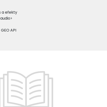
s a efekty
<audio>
, GEO API