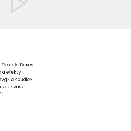
 Flexible Boxes
s a efekty
svg> a <audio>
a <canvas>
PI