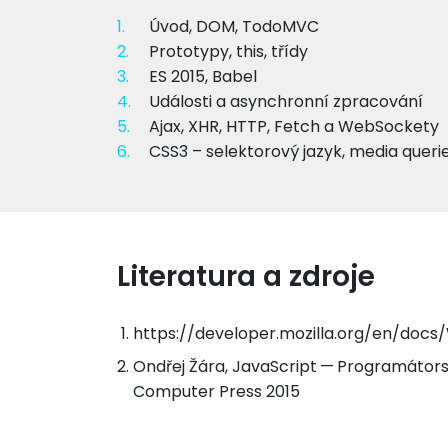
1.
Úvod, DOM, TodoMVC
2.
Prototypy, this, třídy
3.
ES 2015, Babel
4.
Události a asynchronní zpracování
5.
Ajax, XHR, HTTP, Fetch a WebSockety
6.
CSS3 – selektorový jazyk, media querie
Literatura a zdroje
https://developer.mozilla.org/en/doc
Ondřej Žára, JavaScript — Programátor
Computer Press 2015