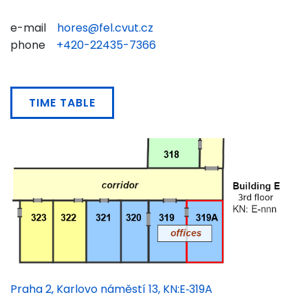
e-mail
hores@fel.cvut.cz
phone
+420-22435-7366
TIME TABLE
Praha 2, Karlovo náměstí 13, KN:E‑319A