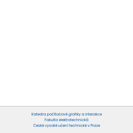
Katedra počítačové grafiky a interakce
Fakulta elektrotechnická
České vysoké učení technické v Praze