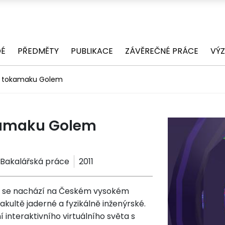
DÉ
PŘEDMĚTY
PUBLIKACE
ZÁVĚREČNÉ PRÁCE
VÝ
el tokamaku Golem
okamaku Golem
Bakalářská práce
2011
ré se nachází na Českém vysokém
kultě jaderné a fyzikálně inženýrské.
 interaktivního virtuálního světa s