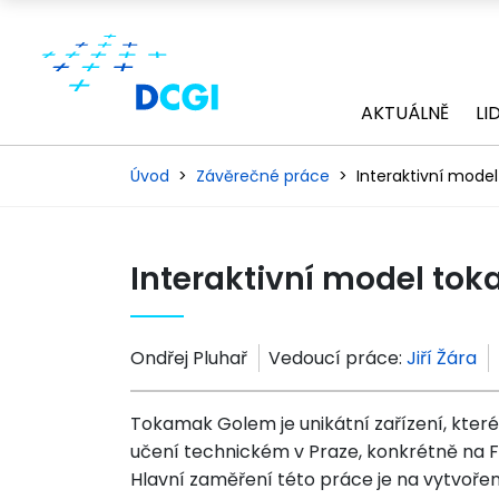
AKTUÁLNĚ
LI
Úvod
Závěrečné práce
Interaktivní mod
Interaktivní model t
Ondřej Pluhař
Vedoucí práce:
Jiří Žára
Tokamak Golem je unikátní zařízení, kte
učení technickém v Praze, konkrétně na Fa
Hlavní zaměření této práce je na vytvoření