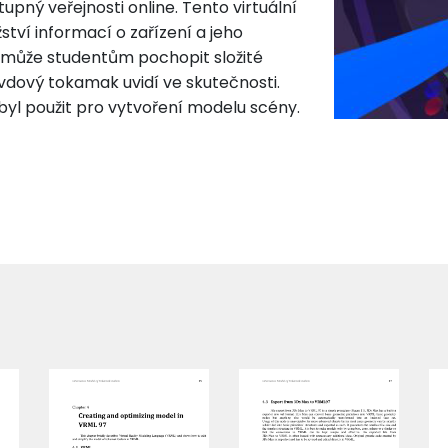
pný veřejnosti online. Tento virtuální
tví informací o zařízení a jeho
omůže studentům pochopit složité
vdový tokamak uvidí ve skutečnosti.
byl použit pro vytvoření modelu scény.