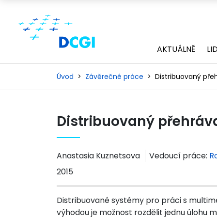
AKTUÁLNĚ
LI
Úvod
Závěrečné práce
Distribuovaný pře
Distribuovaný přehráv
Anastasia Kuznetsova
Vedoucí práce:
R
2015
Distribuované systémy pro práci s multime
výhodou je možnost rozdělit jednu úlohu me