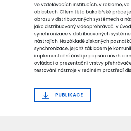
ve vzdělávacích institucích, v reklamě, v
oblastech. Cílem této bakalářské práce 
obrazu v distribuovaných systémech a n
jako distribuovaný videopřehrávač. V úvo
synchronizace v distribuovaných systémech
nástrojích. Na základě získaných poznatk
synchronizace, jejichž základem je komunik
implementační části je popsán návrh a i
ovládací a prezentační vrstvy přehrávače
testování nástroje v reálném prostředí d
PUBLIKACE