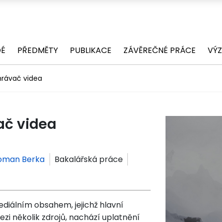
DÉ
PŘEDMĚTY
PUBLIKACE
ZÁVĚREČNÉ PRÁCE
VÝ
hrávač videa
ač videa
oman Berka
Bakalářská práce
diálním obsahem, jejichž hlavní
zi několik zdrojů, nachází uplatnění