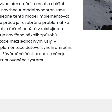
e vizuálním umění a mnoha dalších
je navrhnout model synchronizace
ásledně tento model implementovat
du práce je rozebrána problematika
 a řešení použitá v existujících
ů je navrženo několik způsobů
ace mezi jednotlivými uzly. V
mplementace datové, synchronizační,
. Závěrečná část práce se věnuje
istribuovaného systému.