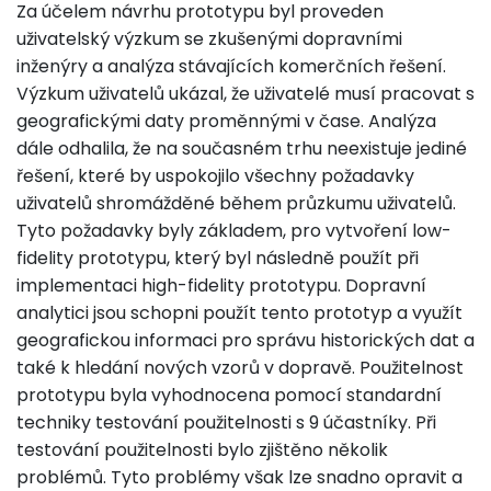
Za účelem návrhu prototypu byl proveden
uživatelský výzkum se zkušenými dopravními
inženýry a analýza stávajících komerčních řešení.
Výzkum uživatelů ukázal, že uživatelé musí pracovat s
geografickými daty proměnnými v čase. Analýza
dále odhalila, že na současném trhu neexistuje jediné
řešení, které by uspokojilo všechny požadavky
uživatelů shromážděné během průzkumu uživatelů.
Tyto požadavky byly základem, pro vytvoření low-
fidelity prototypu, který byl následně použít při
implementaci high-fidelity prototypu. Dopravní
analytici jsou schopni použít tento prototyp a využít
geografickou informaci pro správu historických dat a
také k hledání nových vzorů v dopravě. Použitelnost
prototypu byla vyhodnocena pomocí standardní
techniky testování použitelnosti s 9 účastníky. Při
testování použitelnosti bylo zjištěno několik
problémů. Tyto problémy však lze snadno opravit a