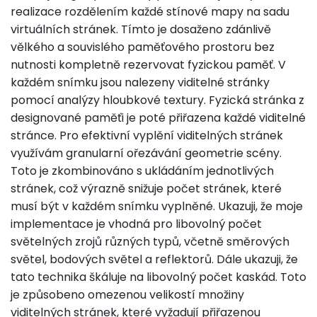
realizace rozdělením každé stínové mapy na sadu
virtuálních stránek. Tímto je dosaženo zdánlivě
vělkého a souvislého paměťového prostoru bez
nutnosti kompletně rezervovat fyzickou paměť. V
každém snímku jsou nalezeny viditelné stránky
pomocí analýzy hloubkové textury. Fyzická stránka z
designované paměťi je poté přiřazena každé viditelné
stránce. Pro efektivní vyplění viditelných stránek
využívám granularní ořezávání geometrie scény.
Toto je zkombinováno s ukládáním jednotlivých
stránek, což výrazně snižuje počet stránek, které
musí být v každém snímku vyplněné. Ukazuji, že moje
implementace je vhodná pro libovolný počet
světelných zrojů různých typů, včetně směrových
světel, bodových světel a reflektorů. Dále ukazuji, že
tato technika škáluje na libovolný počet kaskád. Toto
je způsobeno omezenou velikostí množiny
viditelných stránek, které vyžadují přiřazenou