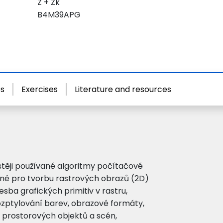
Z + Zk
B4M39APG
s
Exercises
Literature and resources
těji používané algoritmy počítačové
né pro tvorbu rastrových obrazů (2D)
sba grafických primitiv v rastru,
ozptylování barev, obrazové formáty,
 prostorových objektů a scén,