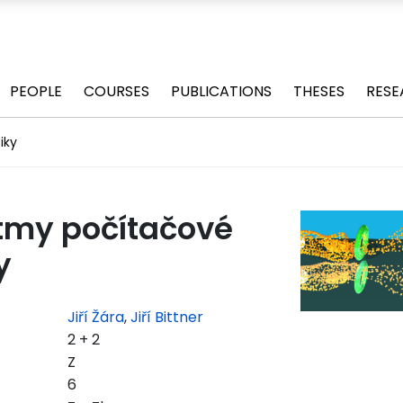
PEOPLE
COURSES
PUBLICATIONS
THESES
RESE
iky
itmy počítačové
y
Jiří Žára
,
Jiří Bittner
2 + 2
Z
6