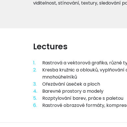
viditelnost, stínování, textury, sledování pa
Lectures
1.
Rastrová a vektorová grafika, různé t
2.
Kresba kružnic a oblouků, vyplňování 
mnohoúhelníků
3.
Ořezávání úseček a ploch
4.
Barevné prostory a modely
5.
Rozptylování barev, práce s paletou
6.
Rastrové obrazové formáty, kompres