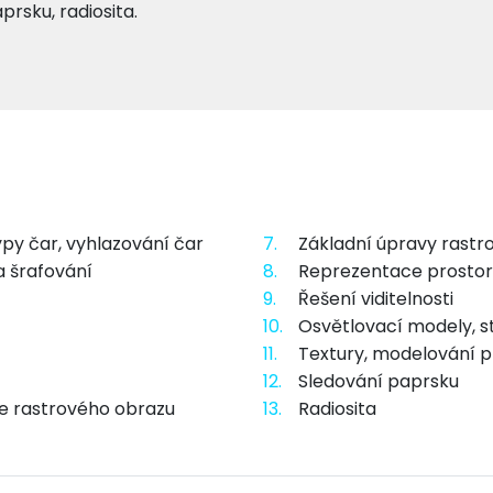
prsku, radiosita.
ypy čar, vyhlazování čar
7.
Základní úpravy rastr
a šrafování
8.
Reprezentace prostor
9.
Řešení viditelnosti
10.
Osvětlovací modely, s
11.
Textury, modelování 
12.
Sledování paprsku
e rastrového obrazu
13.
Radiosita