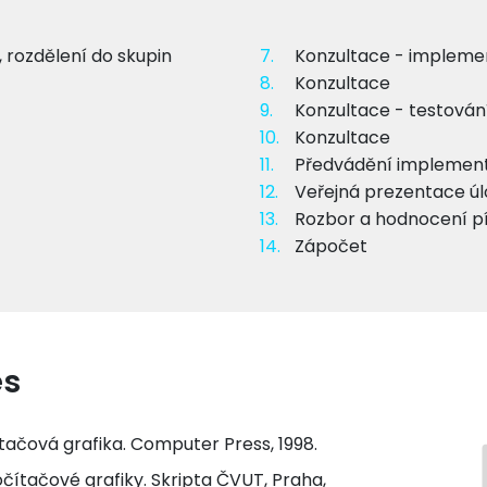
 rozdělení do skupin
7.
Konzultace - implem
8.
Konzultace
9.
Konzultace - testován
10.
Konzultace
11.
Předvádění implemen
12.
Veřejná prezentace ú
13.
Rozbor a hodnocení p
14.
Zápočet
es
čítačová grafika. Computer Press, 1998.
počítačové grafiky. Skripta ČVUT, Praha,