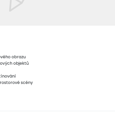
ového obrazu
ových objektů
tínování
prostorové scény