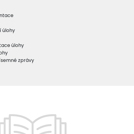
entace
í úlohy
tace úlohy
lohy
ísemné zprávy