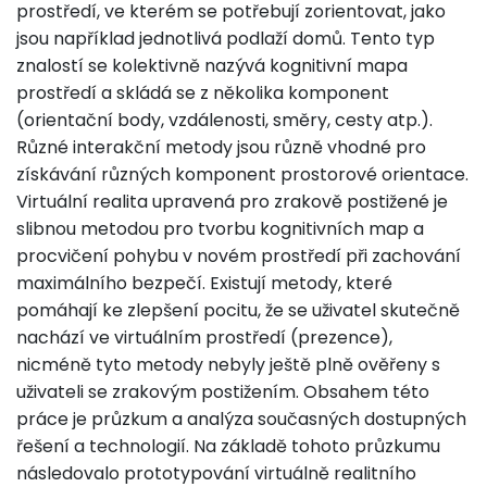
prostředí, ve kterém se potřebují zorientovat, jako
jsou například jednotlivá podlaží domů. Tento typ
znalostí se kolektivně nazývá kognitivní mapa
prostředí a skládá se z několika komponent
(orientační body, vzdálenosti, směry, cesty atp.).
Různé interakční metody jsou různě vhodné pro
získávání různých komponent prostorové orientace.
Virtuální realita upravená pro zrakově postižené je
slibnou metodou pro tvorbu kognitivních map a
procvičení pohybu v novém prostředí při zachování
maximálního bezpečí. Existují metody, které
pomáhají ke zlepšení pocitu, že se uživatel skutečně
nachází ve virtuálním prostředí (prezence),
nicméně tyto metody nebyly ještě plně ověřeny s
uživateli se zrakovým postižením. Obsahem této
práce je průzkum a analýza současných dostupných
řešení a technologií. Na základě tohoto průzkumu
následovalo prototypování virtuálně realitního